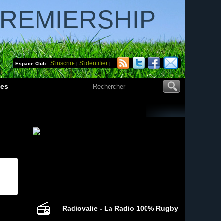
PREMIERSHIP
S'inscrire
S'identifier
Espace Club :
|
|
des
Radiovalie - La Radio 100% Rugby