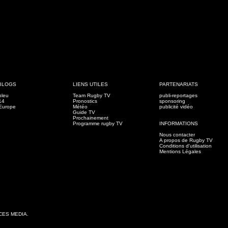
BLOGS
LIENS UTILES
PARTENARIATS
bleu
Team Rugby TV
publi-reportages
14
Pronostics
sponsoring
Europe
Météo
publicité vidéo
Guide TV
Prochainement
Programme rugby TV
INFORMATIONS
Nous contacter
A propos de Rugby TV
Conditions d'utilisation
Mentions Légales
CCES MEDIA.