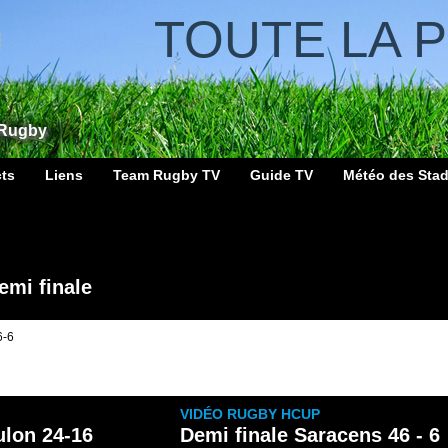
TOUTE LA 
 Rugby
cts
Liens
Team Rugby TV
Guide TV
Météo des Sta
emi finale
6-6
VIDÉO RUGBY HCUP
ulon 24-16
Demi finale Saracens 46 - 6