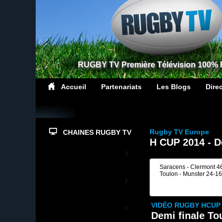
RUGBY TV Première Télévision 100%
Accueil
Partenariats
Les Blogs
Dire
Rugby TV Europe
CHAINES RUGBY TV
H CUP 2014 - D
Top14
Saracens - Clermont 4
Toulon - Munster 24-16
PrD2
Rugby TV XV de
VIDÉO RUGBY HCUP
France
Demi finale To
L'actualité du XV de France