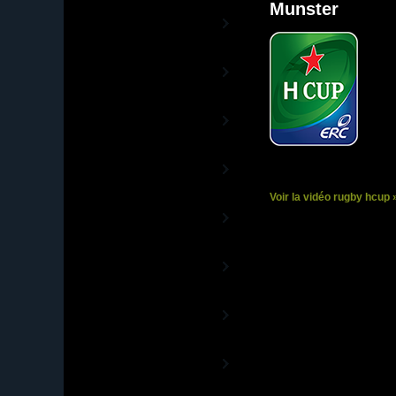
Munster
Rugby TV Europe
La chaîne des Coupes d'Europe
Aviva Premiership
TV
La Chaîne du Championnat anglais
Guinness PRO12 TV
La Chaîne officielle de la Ligue
Celte
Rugby 13TV
La Chaîne 100% Rugby à XIII
Voir la vidéo rugby hcup 
World Rugby TV
Les vidéos officielles de World
Rugby
Sud Rugby TV
De l'autre côté de la planète ovale
Rugby TV Olympic
La Chaîne du Rugby à 7
Canal+ Vidéos