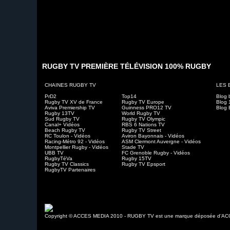
RUGBY TV PREMIÈRE TÉLÉVISION 100% RUGBY
CHAINES RUGBY TV
LES 
PrD2
Top14
Blog 
Rugby TV XV de France
Rugby TV Europe
Blog 
Aviva Premiership TV
Guinness PRO12 TV
Blog 
Rugby 13TV
World Rugby TV
Sud Rugby TV
Rugby TV Olympic
Canal+ Vidéos
RBS 6 Nations TV
Beach Rugby TV
Rugby TV Street
RC Toulon - Vidéos
Aviron Bayonnais - Vidéos
Racing-Métro 92 - Vidéos
ASM Clermont Auvergne - Vidéos
Montpellier Rugby - Vidéos
Stade TV
UBB TV
FC Grenoble Rugby - Vidéos
RugbyTéVa
Rugby 15TV
Rugby TV Classics
Rugby TV Epsport
RugbyTV Partenaires
Copyright © ACCES MEDIA 2010 - RUGBY TV est une marque déposée d’A