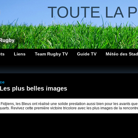
TOUTE LA 
 Rugby
cts
Liens
Team Rugby TV
Guide TV
Météo des Sta
ce
: Les plus belles images
Fidjiens, les Bleus ont réalisé une solide prestation aussi bien pour les avants que
quarts. Revivez cette première victoire tricolore avec les plus images de la rencontr