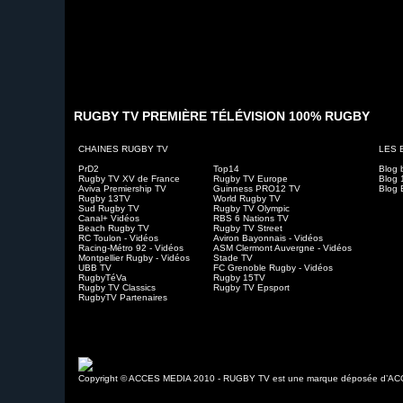
RUGBY TV PREMIÈRE TÉLÉVISION 100% RUGBY
CHAINES RUGBY TV
LES 
PrD2
Top14
Blog 
Rugby TV XV de France
Rugby TV Europe
Blog 
Aviva Premiership TV
Guinness PRO12 TV
Blog 
Rugby 13TV
World Rugby TV
Sud Rugby TV
Rugby TV Olympic
Canal+ Vidéos
RBS 6 Nations TV
Beach Rugby TV
Rugby TV Street
RC Toulon - Vidéos
Aviron Bayonnais - Vidéos
Racing-Métro 92 - Vidéos
ASM Clermont Auvergne - Vidéos
Montpellier Rugby - Vidéos
Stade TV
UBB TV
FC Grenoble Rugby - Vidéos
RugbyTéVa
Rugby 15TV
Rugby TV Classics
Rugby TV Epsport
RugbyTV Partenaires
Copyright © ACCES MEDIA 2010 - RUGBY TV est une marque déposée d’A