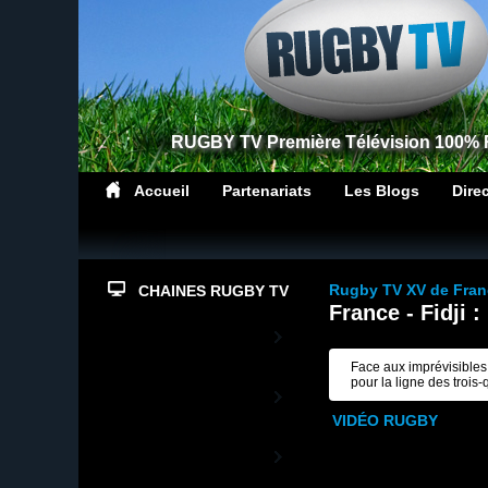
RUGBY TV Première Télévision 100%
Accueil
Partenariats
Les Blogs
Dire
Rugby TV XV de Fran
CHAINES RUGBY TV
France - Fidji 
Top14
Face aux imprévisibles 
pour la ligne des trois-
PrD2
VIDÉO RUGBY
Rugby TV XV de
France
L'actualité du XV de France