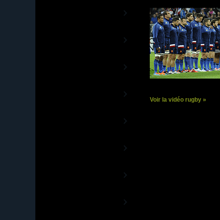
Rugby TV Europe
La chaîne des Coupes d'Europe
Aviva Premiership
TV
La Chaîne du Championnat anglais
Guinness PRO12 TV
La Chaîne officielle de la Ligue
Celte
Rugby 13TV
La Chaîne 100% Rugby à XIII
Voir la vidéo rugby »
World Rugby TV
Les vidéos officielles de World
Rugby
Sud Rugby TV
De l'autre côté de la planète ovale
Rugby TV Olympic
La Chaîne du Rugby à 7
Canal+ Vidéos