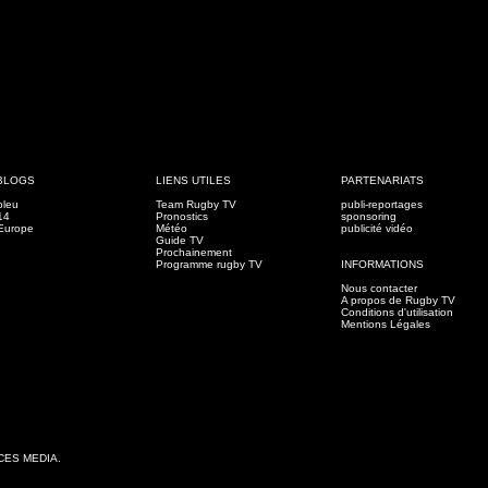
BLOGS
LIENS UTILES
PARTENARIATS
bleu
Team Rugby TV
publi-reportages
14
Pronostics
sponsoring
Europe
Météo
publicité vidéo
Guide TV
Prochainement
Programme rugby TV
INFORMATIONS
Nous contacter
A propos de Rugby TV
Conditions d'utilisation
Mentions Légales
CCES MEDIA.