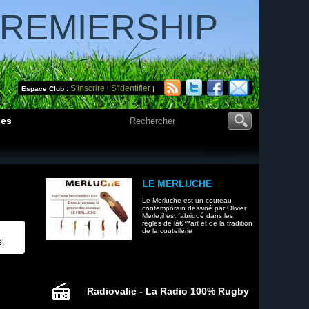
PREMIERSHIP
S'inscrire
S'identifier
Espace Club :
|
|
des
LE MERLUCHE
Le Merluche est un couteau
contemporain dessiné par Olivier
Merle,il est fabriqué dans les
règles de lâ€™art et de la tradition
de la coutellerie
e.
Radiovalie - La Radio 100% Rugby