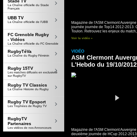
Stade TV
La Chaîne officielle du Stade
Français
UBB TV
La Chaîne officielle de l'UBB
Magazine de l'ASM Clermont Auvergne 
journée journée de Top14 2012-2013. C
Toulon. Retrouvez les enjeux du match,.
FC Grenoble Rugby
Voir la vidéo »
- Vidéos
La Chaîne officielle du FC Grenoble
VIDÉO
RugbyTéVa
La Chaîne du Rugby Féminin
ASM Clermont Auvergn
L'Hebdo du 19/10/2012
Rugby 15TV
Les matches diffusés en exclusivité
sur RugbyTV
Rugby TV Classics
La Chaîne Histoire du Rugby
Rugby TV Epsport
Les Trophées de Rugby TV
RugbyTV
Partenaires
Les vidéos de nos Annonceurs
Magazine de l'ASM Clermont Auvergne 
deuxième journée de HCup 2012-2013