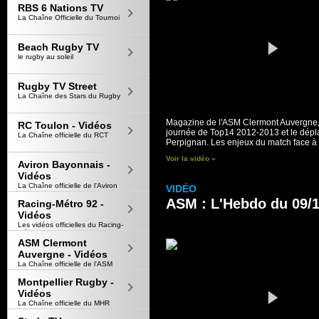
RBS 6 Nations TV
La Chaîne Officielle du Tournoi
Beach Rugby TV
le rugby au soleil
Rugby TV Street
La Chaîne des Stars du Rugby
Magazine de l'ASM Clermont Auvergne,
RC Toulon - Vidéos
journée de Top14 2012-2013 et le dép
La Chaîne officielle du RCT
Perpignan. Les enjeux du match face à l
Voir la vidéo »
Aviron Bayonnais -
Vidéos
La Chaîne officielle de l'Aviron
VIDÉO
Bayonnais
ASM : L'Hebdo du 09/1
Racing-Métro 92 -
Vidéos
Les vidéos officielles du Racing-
Métro 92
ASM Clermont
Auvergne - Vidéos
La Chaîne officielle de l'ASM
Montpellier Rugby -
Vidéos
La Chaîne officielle du MHR