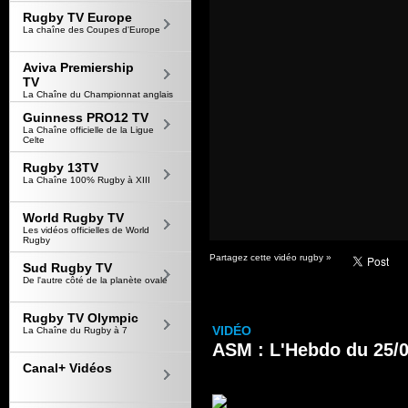
Rugby TV Europe
La chaîne des Coupes d'Europe
Aviva Premiership
TV
La Chaîne du Championnat anglais
Guinness PRO12 TV
La Chaîne officielle de la Ligue
Celte
Rugby 13TV
La Chaîne 100% Rugby à XIII
World Rugby TV
Les vidéos officielles de World
Rugby
Partagez cette vidéo rugby »
Sud Rugby TV
De l'autre côté de la planète ovale
Rugby TV Olympic
VIDÉO
La Chaîne du Rugby à 7
ASM : L'Hebdo du 25/
Canal+ Vidéos