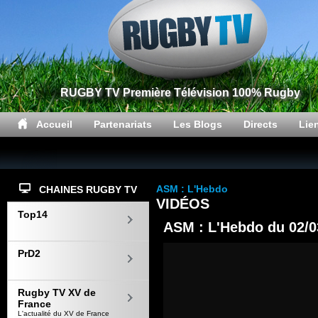
RUGBY TV Première Télévision 100% Rugby
Accueil
Partenariats
Les Blogs
Directs
Lie
ASM : L'Hebdo
CHAINES RUGBY TV
VIDÉOS
Top14
ASM : L'Hebdo du 02/0
PrD2
Rugby TV XV de
France
L'actualité du XV de France