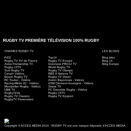
RUGBY TV PREMIÈRE TÉLÉVISION 100% RUGBY
CHAINES RUGBY TV
LES BLOGS
PrD2
Top14
Blog bleu
Rugby TV XV de France
Rugby TV Europe
Blog 14
Aviva Premiership TV
Guinness PRO12 TV
Blog Europe
Rugby 13TV
World Rugby TV
Sud Rugby TV
Rugby TV Olympic
Canal+ Vidéos
RBS 6 Nations TV
Beach Rugby TV
Rugby TV Street
RC Toulon - Vidéos
Aviron Bayonnais - Vidéos
Racing-Métro 92 - Vidéos
ASM Clermont Auvergne - Vidéos
Montpellier Rugby - Vidéos
Stade TV
UBB TV
FC Grenoble Rugby - Vidéos
RugbyTéVa
Rugby 15TV
Rugby TV Classics
Rugby TV Epsport
RugbyTV Partenaires
Copyright © ACCES MEDIA 2010 - RUGBY TV est une marque déposée d’ACCES MEDIA.