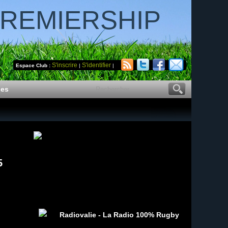
PREMIERSHIP
S'inscrire
S'identifier
Espace Club :
|
|
des
5
Radiovalie - La Radio 100% Rugby