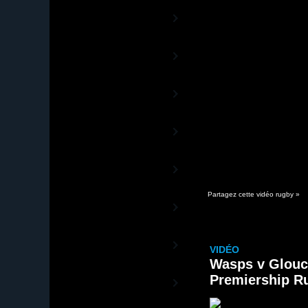
Rugby TV Europe
La chaîne des Coupes d'Europe
Aviva Premiership
TV
La Chaîne du Championnat anglais
Guinness PRO12 TV
La Chaîne officielle de la Ligue
Celte
Rugby 13TV
La Chaîne 100% Rugby à XIII
World Rugby TV
Les vidéos officielles de World
Rugby
Partagez cette vidéo rugby »
Sud Rugby TV
De l'autre côté de la planète ovale
Rugby TV Olympic
VIDÉO
La Chaîne du Rugby à 7
Wasps v Glouce
Canal+ Vidéos
Premiership Ru