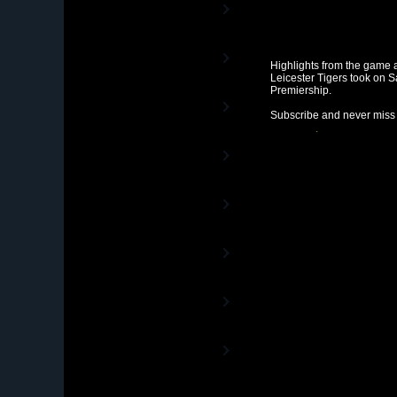
Stade TV
La Chaîne officielle du Stade
Français
UBB TV
La Chaîne officielle de l'UBB
Highlights from the game
Leicester Tigers took on S
Premiership.
FC Grenoble Rugby
- Vidéos
Subscribe and never miss t
La Chaîne officielle du FC Grenoble
Voir la vidéo »
RugbyTéVa
La Chaîne du Rugby Féminin
Rugby 15TV
Les matches diffusés en exclusivité
sur RugbyTV
Rugby TV Classics
La Chaîne Histoire du Rugby
Rugby TV Epsport
Les Trophées de Rugby TV
RugbyTV
Partenaires
Les vidéos de nos Annonceurs