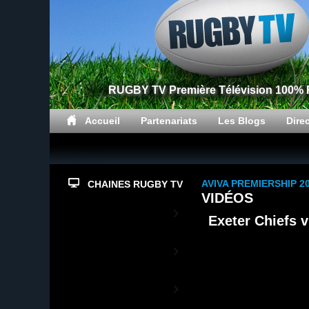
RUGBY TV Première Télévision 100%
Accueil
Partenariats
Les Blogs
Dire
AVIVA PREMIERSHIP 20
CHAINES RUGBY TV
VIDÉOS
Top14
Exeter Chiefs 
PrD2
Rugby TV XV de
France
L'actualité du XV de France