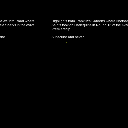
 at Welford Road where
Highlights from Franklin's Gardens where North
ale Sharks in the Aviva
Saints took on Harlequins in Round 16 of the Avi
Premiership.
he...
Subscribe and never...
Voir la vidéo »