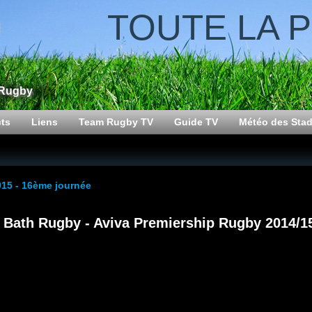
TOUTE LA 
 Rugby
cts
Liens
Team Rugby TV
Guide TV
Météo des Sta
15 - 16ème journée
v Bath Rugby - Aviva Premiership Rugby 2014/1