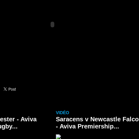
Partager sur Facebook
VIDÉO
ster - Aviva
Saracens v Newcastle Falc
gby...
- Aviva Premiership...