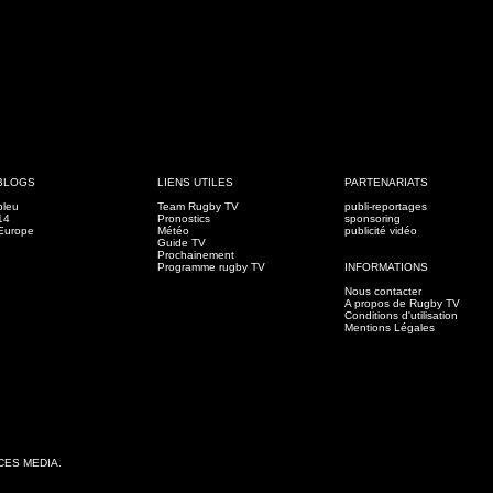
BLOGS
LIENS UTILES
PARTENARIATS
bleu
Team Rugby TV
publi-reportages
14
Pronostics
sponsoring
Europe
Météo
publicité vidéo
Guide TV
Prochainement
Programme rugby TV
INFORMATIONS
Nous contacter
A propos de Rugby TV
Conditions d'utilisation
Mentions Légales
CCES MEDIA.