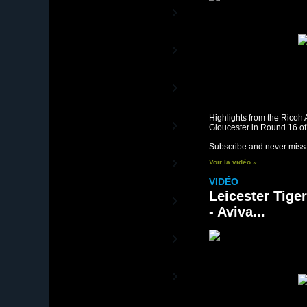
RBS 6 Nations TV
La Chaîne Officielle du Tournoi
Beach Rugby TV
le rugby au soleil
Rugby TV Street
La Chaîne des Stars du Rugby
Highlights from the Rico
RC Toulon - Vidéos
Gloucester in Round 16 of
La Chaîne officielle du RCT
Subscribe and never miss t
Aviron Bayonnais -
Voir la vidéo »
Vidéos
La Chaîne officielle de l'Aviron
VIDÉO
Bayonnais
Leicester Tige
Racing-Métro 92 -
Vidéos
- Aviva...
Les vidéos officielles du Racing-
Métro 92
ASM Clermont
Auvergne - Vidéos
La Chaîne officielle de l'ASM
Montpellier Rugby -
Vidéos
La Chaîne officielle du MHR