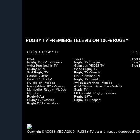
RUGBY TV PREMIÈRE TÉLÉVISION 100% RUGBY
CHAINES RUGBY TV
LES 
PrD2
Top14
Blog 
Rugby TV XV de France
Rugby TV Europe
Blog 
Aviva Premiership TV
Guinness PRO12 TV
Blog 
Rugby 13TV
World Rugby TV
Sud Rugby TV
Rugby TV Olympic
Canal+ Vidéos
RBS 6 Nations TV
Beach Rugby TV
Rugby TV Street
RC Toulon - Vidéos
Aviron Bayonnais - Vidéos
Racing-Métro 92 - Vidéos
ASM Clermont Auvergne - Vidéos
Montpellier Rugby - Vidéos
Stade TV
UBB TV
FC Grenoble Rugby - Vidéos
RugbyTéVa
Rugby 15TV
Rugby TV Classics
Rugby TV Epsport
RugbyTV Partenaires
Copyright © ACCES MEDIA 2010 - RUGBY TV est une marque déposée d’A