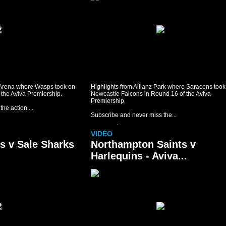
h Arena where Wasps took on
Highlights from Allianz Park where Saracens took
 the Aviva Premiership.
Newcastle Falcons in Round 16 of the Aviva
Premiership.
he action:...
Subscribe and never miss the...
Voir la vidéo »
VIDÉO
rs v Sale Sharks
Northampton Saints v
Harlequins - Aviva...