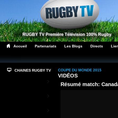
RUGBY TV Première Télévision 100% Rugby
Accueil
Partenariats
Les Blogs
Directs
Lie
COUPE DU MONDE 2015
CHAINES RUGBY TV
VIDÉOS
Top14
Résumé match: Canad
PrD2
Rugby TV XV de
France
L'actualité du XV de France