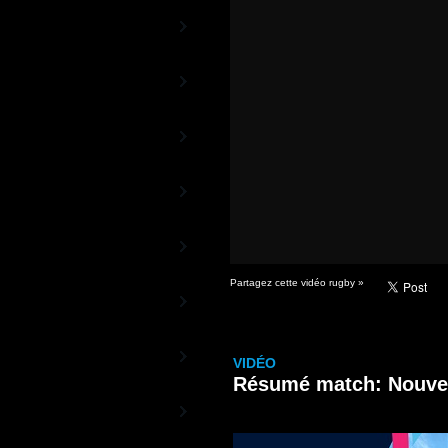
Rugby TV Europe
La chaîne des Coupes d'Europe
Aviva Premiership
TV
La Chaîne du Championnat anglais
Guinness PRO12 TV
La Chaîne officielle de la Ligue
Celte
Rugby 13TV
La Chaîne 100% Rugby à XIII
World Rugby TV
Les vidéos officielles de World
Rugby
Partagez cette vidéo rugby »
Sud Rugby TV
De l'autre côté de la planète ovale
Rugby TV Olympic
VIDÉO
La Chaîne du Rugby à 7
Résumé match: Nouvel
Canal+ Vidéos