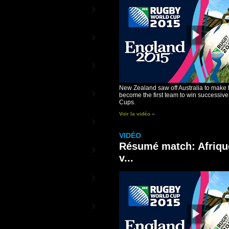
RBS 6 Nations TV
La Chaîne Officielle du Tournoi
Beach Rugby TV
le rugby au soleil
Rugby TV Street
La Chaîne des Stars du Rugby
New Zealand saw off Australia to make 
RC Toulon - Vidéos
become the first team to win successiv
La Chaîne officielle du RCT
Cups.
Voir la vidéo »
Aviron Bayonnais -
Vidéos
La Chaîne officielle de l'Aviron
VIDÉO
Bayonnais
Résumé match: Afriqu
Racing-Métro 92 -
Vidéos
v...
Les vidéos officielles du Racing-
Métro 92
ASM Clermont
Auvergne - Vidéos
La Chaîne officielle de l'ASM
Montpellier Rugby -
Vidéos
La Chaîne officielle du MHR