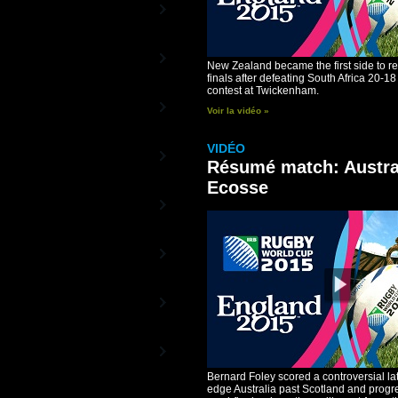
Stade TV
La Chaîne officielle du Stade
Français
UBB TV
La Chaîne officielle de l'UBB
New Zealand became the first side to 
finals after defeating South Africa 20-18
contest at Twickenham.
FC Grenoble Rugby
Voir la vidéo »
- Vidéos
La Chaîne officielle du FC Grenoble
VIDÉO
RugbyTéVa
La Chaîne du Rugby Féminin
Résumé match: Austra
Ecosse
Rugby 15TV
Les matches diffusés en exclusivité
sur RugbyTV
Rugby TV Classics
La Chaîne Histoire du Rugby
Rugby TV Epsport
Les Trophées de Rugby TV
RugbyTV
Partenaires
Les vidéos de nos Annonceurs
Bernard Foley scored a controversial lat
edge Australia past Scotland and progre