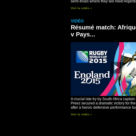
semi-finals where they will meet Argenti
Voir la vidéo »
VIDÉO
Résumé match: Afriqu
v Pays...
A crucial late try by South Africa captai
Preez secured a dramatic victory for th
after a heroic defensive performance by.
Voir la vidéo »