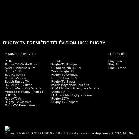
RUGBY TV PREMIÈRE TÉLÉVISION 100% RUGBY
CHAINES RUGBY TV
LES BLOGS
PrD2
Top14
Blog bleu
Rugby TV XV de France
Rugby TV Europe
Blog 14
Aviva Premiership TV
Guinness PRO12 TV
Blog Europe
Rugby 13TV
World Rugby TV
Sud Rugby TV
Rugby TV Olympic
Canal+ Vidéos
RBS 6 Nations TV
Beach Rugby TV
Rugby TV Street
RC Toulon - Vidéos
Aviron Bayonnais - Vidéos
Racing-Métro 92 - Vidéos
ASM Clermont Auvergne - Vidéos
Montpellier Rugby - Vidéos
Stade TV
UBB TV
FC Grenoble Rugby - Vidéos
RugbyTéVa
Rugby 15TV
Rugby TV Classics
Rugby TV Epsport
RugbyTV Partenaires
Copyright © ACCES MEDIA 2010 - RUGBY TV est une marque déposée d’ACCES MEDIA.