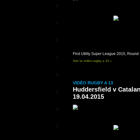
RBS 6 Nations TV
La Chaîne Officielle du Tournoi
Beach Rugby TV
le rugby au soleil
Rugby TV Street
La Chaîne des Stars du Rugby
First Utility Super League 2015, Round
RC Toulon - Vidéos
La Chaîne officielle du RCT
Voir la vidéo rugby a 13 »
Aviron Bayonnais -
Vidéos
La Chaîne officielle de l'Aviron
VIDÉO RUGBY A 13
Bayonnais
Huddersfield v Catalan
Racing-Métro 92 -
Vidéos
19.04.2015
Les vidéos officielles du Racing-
Métro 92
ASM Clermont
Auvergne - Vidéos
La Chaîne officielle de l'ASM
Montpellier Rugby -
Vidéos
La Chaîne officielle du MHR