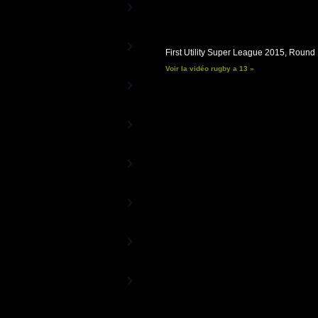
Stade TV
La Chaîne officielle du Stade
Français
UBB TV
La Chaîne officielle de l'UBB
First Utility Super League 2015, Round
Voir la vidéo rugby a 13 »
FC Grenoble Rugby
- Vidéos
La Chaîne officielle du FC Grenoble
RugbyTéVa
La Chaîne du Rugby Féminin
Rugby 15TV
Les matches diffusés en exclusivité
sur RugbyTV
Rugby TV Classics
La Chaîne Histoire du Rugby
Rugby TV Epsport
Les Trophées de Rugby TV
RugbyTV
Partenaires
Les vidéos de nos Annonceurs