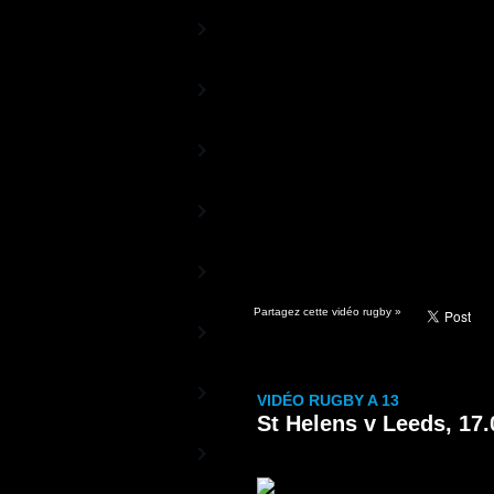
Rugby TV Europe
La chaîne des Coupes d'Europe
Aviva Premiership
TV
La Chaîne du Championnat anglais
Guinness PRO12 TV
La Chaîne officielle de la Ligue
Celte
Rugby 13TV
La Chaîne 100% Rugby à XIII
World Rugby TV
Les vidéos officielles de World
Rugby
Partagez cette vidéo rugby »
Sud Rugby TV
De l'autre côté de la planète ovale
Rugby TV Olympic
VIDÉO RUGBY A 13
La Chaîne du Rugby à 7
St Helens v Leeds, 17.
Canal+ Vidéos