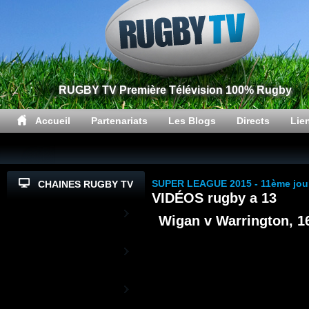
RUGBY TV Première Télévision 100% Rugby
Accueil
Partenariats
Les Blogs
Directs
Lie
SUPER LEAGUE 2015 - 11ème jou
CHAINES RUGBY TV
VIDÉOS rugby a 13
Top14
Wigan v Warrington, 1
PrD2
Rugby TV XV de
France
L'actualité du XV de France