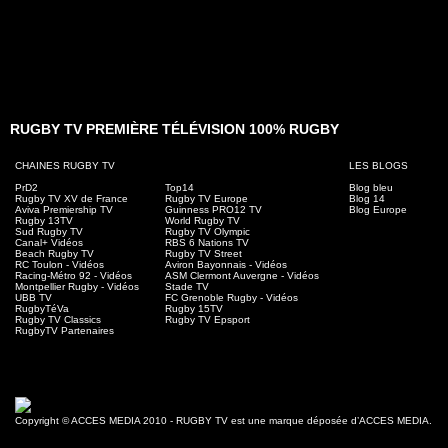
RUGBY TV PREMIÈRE TÉLÉVISION 100% RUGBY
CHAINES RUGBY TV
LES BLOGS
PrD2
Top14
Blog bleu
Rugby TV XV de France
Rugby TV Europe
Blog 14
Aviva Premiership TV
Guinness PRO12 TV
Blog Europe
Rugby 13TV
World Rugby TV
Sud Rugby TV
Rugby TV Olympic
Canal+ Vidéos
RBS 6 Nations TV
Beach Rugby TV
Rugby TV Street
RC Toulon - Vidéos
Aviron Bayonnais - Vidéos
Racing-Métro 92 - Vidéos
ASM Clermont Auvergne - Vidéos
Montpellier Rugby - Vidéos
Stade TV
UBB TV
FC Grenoble Rugby - Vidéos
RugbyTéVa
Rugby 15TV
Rugby TV Classics
Rugby TV Epsport
RugbyTV Partenaires
Copyright © ACCES MEDIA 2010 - RUGBY TV est une marque déposée d’ACCES MEDIA.