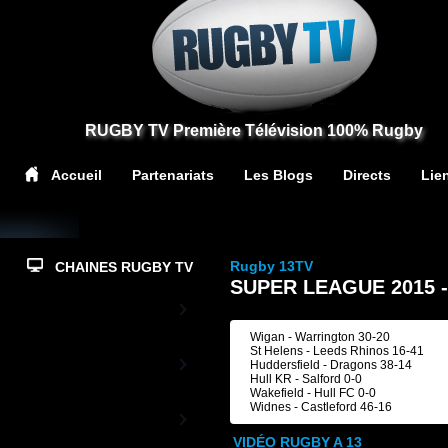
RUGBY TV Première Télévision 100% Rugby
Accueil
Partenariats
Les Blogs
Directs
Lie
Rugby 13TV
CHAINES RUGBY TV
SUPER LEAGUE 2015 -
Top14
Wigan - Warrington 30-20
St Helens - Leeds Rhinos 16-41
PrD2
Huddersfield - Dragons 38-14
Hull KR - Salford 0-0
Wakefield - Hull FC 0-0
Widnes - Castleford 46-16
Rugby TV XV de
France
VIDÉO RUGBY A 13
L'actualité du XV de France