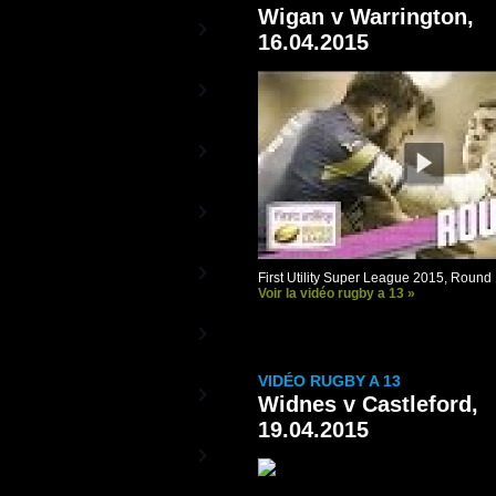
Wigan v Warrington,
Rugby TV Europe
La chaîne des Coupes d'Europe
16.04.2015
Aviva Premiership
TV
La Chaîne du Championnat anglais
Guinness PRO12 TV
La Chaîne officielle de la Ligue
Celte
Rugby 13TV
La Chaîne 100% Rugby à XIII
World Rugby TV
First Utility Super League 2015, Round
Les vidéos officielles de World
Rugby
Voir la vidéo rugby a 13 »
Sud Rugby TV
De l'autre côté de la planète ovale
VIDÉO RUGBY A 13
Rugby TV Olympic
Widnes v Castleford,
La Chaîne du Rugby à 7
19.04.2015
Canal+ Vidéos