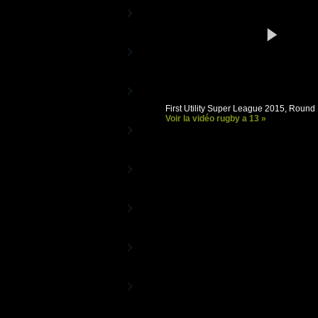
RBS 6 Nations TV
La Chaîne Officielle du Tournoi
Beach Rugby TV
le rugby au soleil
Rugby TV Street
La Chaîne des Stars du Rugby
First Utility Super League 2015, Round
Voir la vidéo rugby a 13 »
RC Toulon - Vidéos
La Chaîne officielle du RCT
Aviron Bayonnais -
Vidéos
La Chaîne officielle de l'Aviron
Bayonnais
Racing-Métro 92 -
Vidéos
Les vidéos officielles du Racing-
Métro 92
ASM Clermont
Auvergne - Vidéos
La Chaîne officielle de l'ASM
Montpellier Rugby -
Vidéos
La Chaîne officielle du MHR