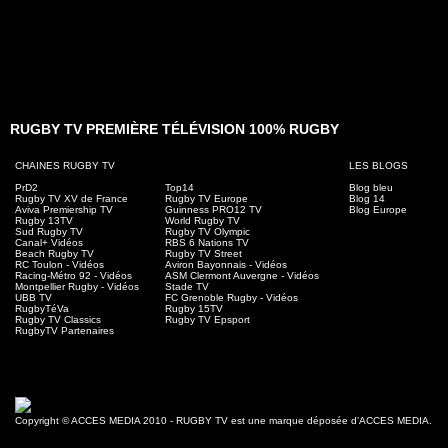
RUGBY TV PREMIÈRE TÉLÉVISION 100% RUGBY
CHAINES RUGBY TV
LES BLOGS
PrD2
Top14
Blog bleu
Rugby TV XV de France
Rugby TV Europe
Blog 14
Aviva Premiership TV
Guinness PRO12 TV
Blog Europe
Rugby 13TV
World Rugby TV
Sud Rugby TV
Rugby TV Olympic
Canal+ Vidéos
RBS 6 Nations TV
Beach Rugby TV
Rugby TV Street
RC Toulon - Vidéos
Aviron Bayonnais - Vidéos
Racing-Métro 92 - Vidéos
ASM Clermont Auvergne - Vidéos
Montpellier Rugby - Vidéos
Stade TV
UBB TV
FC Grenoble Rugby - Vidéos
RugbyTéVa
Rugby 15TV
Rugby TV Classics
Rugby TV Epsport
RugbyTV Partenaires
Copyright © ACCES MEDIA 2010 - RUGBY TV est une marque déposée d’ACCES MEDIA.