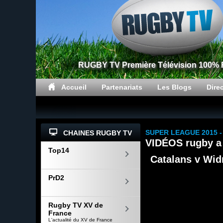
RUGBY TV Première Télévision 100%
Accueil
Partenariats
Les Blogs
Dire
SUPER LEAGUE 2015 -
CHAINES RUGBY TV
VIDÉOS rugby a
Top14
Catalans v Wid
PrD2
Rugby TV XV de
France
L'actualité du XV de France