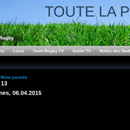
TOUTE LA 
 Rugby
cts
Liens
Team Rugby TV
Guide TV
Météo des Sta
 9ème journée
 13
nes, 06.04.2015