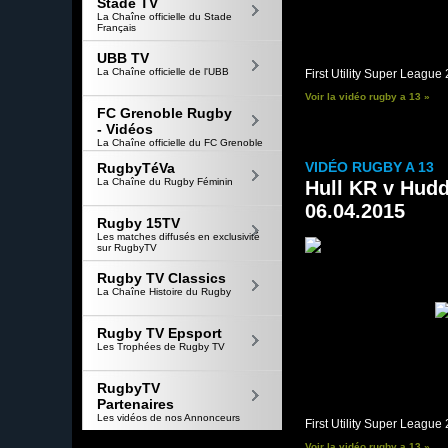
Stade TV
La Chaîne officielle du Stade
Français
UBB TV
La Chaîne officielle de l'UBB
First Utility Super Leagu
Voir la vidéo rugby a 13 »
FC Grenoble Rugby
- Vidéos
La Chaîne officielle du FC Grenoble
VIDÉO RUGBY A 13
RugbyTéVa
La Chaîne du Rugby Féminin
Hull KR v Hudd
06.04.2015
Rugby 15TV
Les matches diffusés en exclusivité
sur RugbyTV
Rugby TV Classics
La Chaîne Histoire du Rugby
Rugby TV Epsport
Les Trophées de Rugby TV
RugbyTV
Partenaires
Les vidéos de nos Annonceurs
First Utility Super Leagu
Voir la vidéo rugby a 13 »