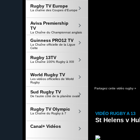
Rugby TV Europe
La chaîne des Coupes d'Europe
Aviva Premiership
TV
La Chaîne du Championnat anglais
Guinness PRO12 TV
La Chaîne officielle de la Ligue
Celte
Rugby 13TV
La Chaîne 100% Rugby à XIII
World Rugby TV
Les vidéos officielles de World
Rugby
Partagez cette vidéo rugby »
Sud Rugby TV
De l'autre côté de la planète ovale
Rugby TV Olympic
VIDÉO RUGBY A 13
La Chaîne du Rugby à 7
St Helens v Hu
Canal+ Vidéos