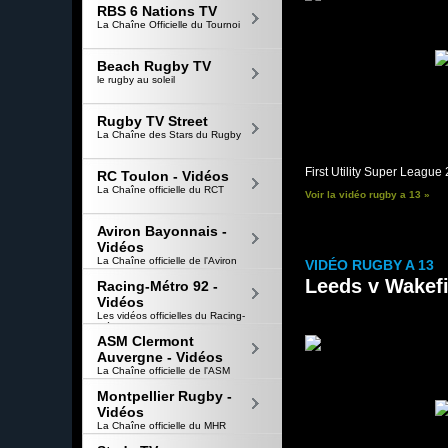
RBS 6 Nations TV
La Chaîne Officielle du Tournoi
Beach Rugby TV
le rugby au soleil
Rugby TV Street
La Chaîne des Stars du Rugby
First Utility Super Leagu
RC Toulon - Vidéos
La Chaîne officielle du RCT
Voir la vidéo rugby a 13 »
Aviron Bayonnais -
Vidéos
La Chaîne officielle de l'Aviron
VIDÉO RUGBY A 13
Bayonnais
Leeds v Wakefi
Racing-Métro 92 -
Vidéos
Les vidéos officielles du Racing-
Métro 92
ASM Clermont
Auvergne - Vidéos
La Chaîne officielle de l'ASM
Montpellier Rugby -
Vidéos
La Chaîne officielle du MHR