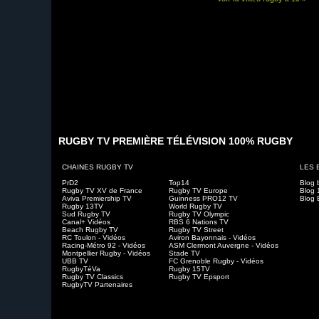
RUGBY TV PREMIÈRE TÉLÉVISION 100% RUGBY
CHAINES RUGBY TV
LES 
PrD2
Top14
Blog 
Rugby TV XV de France
Rugby TV Europe
Blog 
Aviva Premiership TV
Guinness PRO12 TV
Blog 
Rugby 13TV
World Rugby TV
Sud Rugby TV
Rugby TV Olympic
Canal+ Vidéos
RBS 6 Nations TV
Beach Rugby TV
Rugby TV Street
RC Toulon - Vidéos
Aviron Bayonnais - Vidéos
Racing-Métro 92 - Vidéos
ASM Clermont Auvergne - Vidéos
Montpellier Rugby - Vidéos
Stade TV
UBB TV
FC Grenoble Rugby - Vidéos
RugbyTéVa
Rugby 15TV
Rugby TV Classics
Rugby TV Epsport
RugbyTV Partenaires