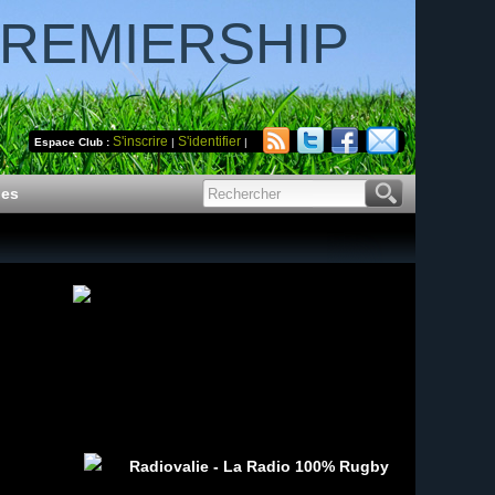
PREMIERSHIP
S'inscrire
S'identifier
Espace Club :
|
|
des
Radiovalie - La Radio 100% Rugby