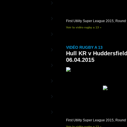
Stade TV
La Chaîne officielle du Stade
Français
UBB TV
La Chaîne officielle de l'UBB
First Utility Super League 2015, Round
Voir la vidéo rugby a 13 »
FC Grenoble Rugby
- Vidéos
La Chaîne officielle du FC Grenoble
VIDÉO RUGBY A 13
RugbyTéVa
La Chaîne du Rugby Féminin
Hull KR v Huddersfield
06.04.2015
Rugby 15TV
Les matches diffusés en exclusivité
sur RugbyTV
Rugby TV Classics
La Chaîne Histoire du Rugby
Rugby TV Epsport
Les Trophées de Rugby TV
RugbyTV
Partenaires
Les vidéos de nos Annonceurs
First Utility Super League 2015, Round
Voir la vidéo rugby a 13 »