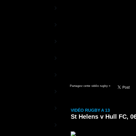
Rugby TV Europe
La chaîne des Coupes d'Europe
Aviva Premiership
TV
La Chaîne du Championnat anglais
Guinness PRO12 TV
La Chaîne officielle de la Ligue
Celte
Rugby 13TV
La Chaîne 100% Rugby à XIII
World Rugby TV
Les vidéos officielles de World
Rugby
Partagez cette vidéo rugby »
Sud Rugby TV
De l'autre côté de la planète ovale
Rugby TV Olympic
VIDÉO RUGBY A 13
La Chaîne du Rugby à 7
St Helens v Hull FC, 0
Canal+ Vidéos