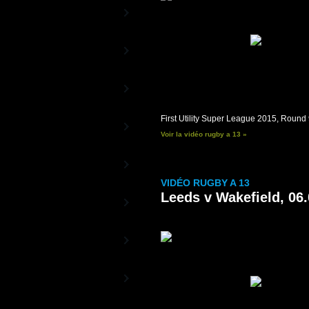
RBS 6 Nations TV
La Chaîne Officielle du Tournoi
Beach Rugby TV
le rugby au soleil
Rugby TV Street
La Chaîne des Stars du Rugby
First Utility Super League 2015, Round
RC Toulon - Vidéos
La Chaîne officielle du RCT
Voir la vidéo rugby a 13 »
Aviron Bayonnais -
Vidéos
La Chaîne officielle de l'Aviron
VIDÉO RUGBY A 13
Bayonnais
Leeds v Wakefield, 06
Racing-Métro 92 -
Vidéos
Les vidéos officielles du Racing-
Métro 92
ASM Clermont
Auvergne - Vidéos
La Chaîne officielle de l'ASM
Montpellier Rugby -
Vidéos
La Chaîne officielle du MHR