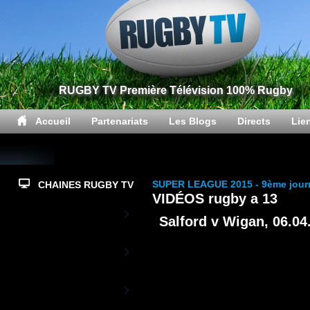
RUGBY TV Première Télévision 100% Rugby
Accueil
Partenariats
Les Blogs
Directs
Lie
SUPER LEAGUE 2015 - 9ème jour
CHAINES RUGBY TV
VIDÉOS rugby a 13
Top14
Salford v Wigan, 06.04
PrD2
Rugby TV XV de
France
L'actualité du XV de France