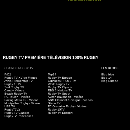
RUGBY TV PREMIÈRE TÉLÉVISION 100% RUGBY
CHAINES RUGBY TV
LES BLOGS
PrD2
Top14
Blog bleu
Rugby TV XV de France
Rugby TV Europe
Blog 14
Aviva Premiership TV
Guinness PRO12 TV
Blog Europe
Rugby 13TV
World Rugby TV
Sud Rugby TV
Rugby TV Olympic
Canal+ Vidéos
RBS 6 Nations TV
Beach Rugby TV
Rugby TV Street
RC Toulon - Vidéos
Aviron Bayonnais - Vidéos
Racing-Métro 92 - Vidéos
ASM Clermont Auvergne - Vidéos
Montpellier Rugby - Vidéos
Stade TV
UBB TV
FC Grenoble Rugby - Vidéos
RugbyTéVa
Rugby 15TV
Rugby TV Classics
Rugby TV Epsport
RugbyTV Partenaires