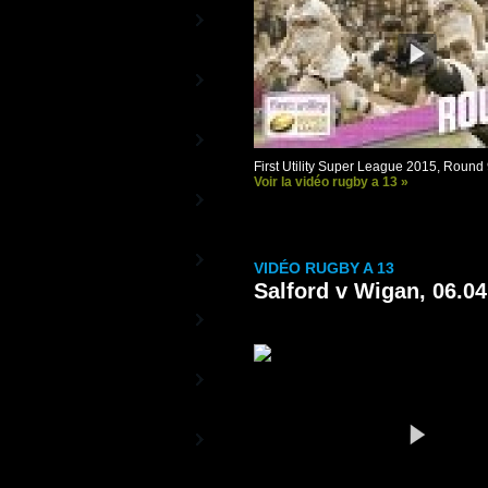
RBS 6 Nations TV
La Chaîne Officielle du Tournoi
Beach Rugby TV
le rugby au soleil
Rugby TV Street
La Chaîne des Stars du Rugby
First Utility Super League 2015, Round
Voir la vidéo rugby a 13 »
RC Toulon - Vidéos
La Chaîne officielle du RCT
Aviron Bayonnais -
VIDÉO RUGBY A 13
Vidéos
La Chaîne officielle de l'Aviron
Salford v Wigan, 06.0
Bayonnais
Racing-Métro 92 -
Vidéos
Les vidéos officielles du Racing-
Métro 92
ASM Clermont
Auvergne - Vidéos
La Chaîne officielle de l'ASM
Montpellier Rugby -
Vidéos
La Chaîne officielle du MHR