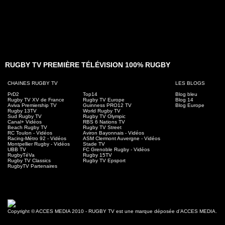
RUGBY TV PREMIÈRE TÉLÉVISION 100% RUGBY
CHAINES RUGBY TV
LES BLOGS
PrD2
Top14
Blog bleu
Rugby TV XV de France
Rugby TV Europe
Blog 14
Aviva Premiership TV
Guinness PRO12 TV
Blog Europe
Rugby 13TV
World Rugby TV
Sud Rugby TV
Rugby TV Olympic
Canal+ Vidéos
RBS 6 Nations TV
Beach Rugby TV
Rugby TV Street
RC Toulon - Vidéos
Aviron Bayonnais - Vidéos
Racing-Métro 92 - Vidéos
ASM Clermont Auvergne - Vidéos
Montpellier Rugby - Vidéos
Stade TV
UBB TV
FC Grenoble Rugby - Vidéos
RugbyTéVa
Rugby 15TV
Rugby TV Classics
Rugby TV Epsport
RugbyTV Partenaires
Copyright © ACCES MEDIA 2010 - RUGBY TV est une marque déposée d’ACCES MEDIA.