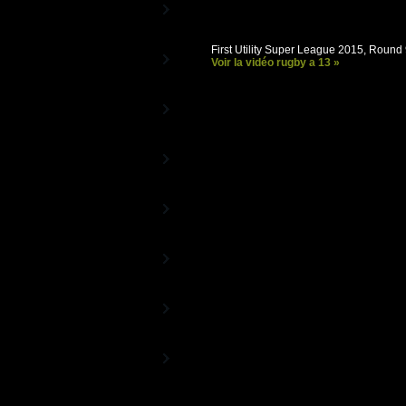
Stade TV
La Chaîne officielle du Stade
Français
First Utility Super League 2015, Round
UBB TV
Voir la vidéo rugby a 13 »
La Chaîne officielle de l'UBB
FC Grenoble Rugby
- Vidéos
La Chaîne officielle du FC Grenoble
RugbyTéVa
La Chaîne du Rugby Féminin
Rugby 15TV
Les matches diffusés en exclusivité
sur RugbyTV
Rugby TV Classics
La Chaîne Histoire du Rugby
Rugby TV Epsport
Les Trophées de Rugby TV
RugbyTV
Partenaires
Les vidéos de nos Annonceurs