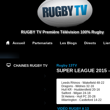
RUGBY TV Première Télévision 100% Rugby
Accueil
Partenariats
Les Blogs
Directs
Lie
Rugby 13TV
CHAINES RUGBY TV
SUPER LEAGUE 2015 -
Top14
Leeds Rhinos - Wakefield 48-22
Dragons - Widnes 32-16
PrD2
Hull KR - Huddersfield 20-16
Salford - Wigan 24-18
St Helens - Hull FC 20-28
iWarrington - Castleford 14-22
Rugby TV XV de
France
VIDÉO RUGBY A 13
L'actualité du XV de France