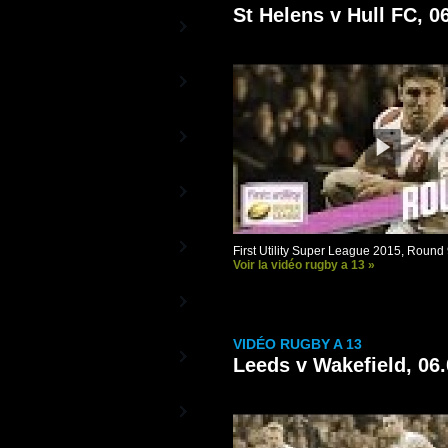
St Helens v Hull FC, 0
Rugby TV Europe
La chaîne des Coupes d'Europe
Aviva Premiership
TV
La Chaîne du Championnat anglais
Guinness PRO12 TV
La Chaîne officielle de la Ligue
Celte
Rugby 13TV
La Chaîne 100% Rugby à XIII
World Rugby TV
First Utility Super League 2015, Round
Les vidéos officielles de World
Rugby
Voir la vidéo rugby a 13 »
Sud Rugby TV
De l'autre côté de la planète ovale
VIDÉO RUGBY A 13
Rugby TV Olympic
Leeds v Wakefield, 06
La Chaîne du Rugby à 7
Canal+ Vidéos